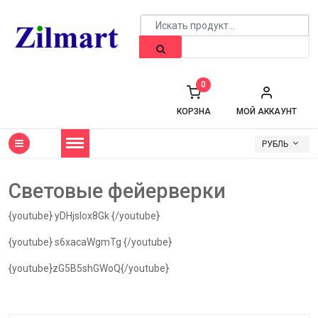
0
КОРЗНА
МОЙ АККАУНТ
РУБЛЬ
Световые фейерверки
{youtube} yDHjsIox8Gk {/youtube}
{youtube} s6xacaWgmTg {/youtube}
{youtube}zG5B5shGWoQ{/youtube}