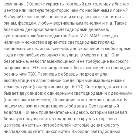
компания... Желаете украсить торговый центр, улицу у бизнес-
центра или частную территорию чем-то необычным и ярким?
Выбирайте световой занавес или сетку, которые крепятся к
окнам, фасадам, любым вертикальным панелям и т. д. Также
возможно декорирование светодиодами деревьев,
кустарников, любых предметов быта. У ZILMART всегда в
наличии множество вариантов светодиодных гирлянд,
занавесов, сеток, используемых для украшения в любое время
года и при любых условиях (на улице, в мороз и т. д.). Они
безопасные, невоспламеняющиеся и не требующие высокого
напряжения. LED-гирлянда может быть заключена в провод из
резины или ПВХ. Резиновые образцы подходят для
эксплуатации в агрессивной среде, при минимально низких
температурах (выдерживают до -60 °С). Светодиодная сетка
бывает двух видов: с одинарными светодиодами и с двойными
(более яркое свечение). Последние стоят немного дороже. В
нашем магазине представлены оба вида. Светодиодный
водопад – очень привлекательный декор, который завоевал
большую популярность у владельцев крупных торговых
центров и частных потребителей, которые ценят красоту
ниспадающих светящихся нитей. Выбирая светодиодный