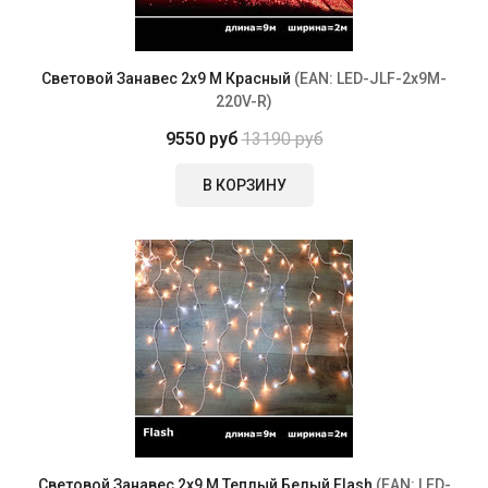
Световой Занавес 2х9 М Красный
(EAN:
LED-JLF-2x9M-
220V-R
)
9550 руб
13190 руб
В КОРЗИНУ
Световой Занавес 2х9 М Теплый Белый Flash
(EAN:
LED-