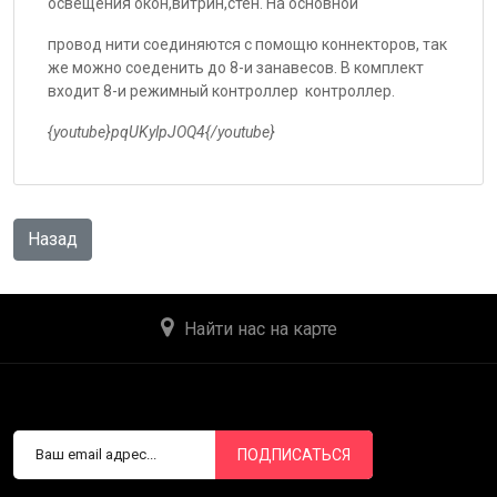
освещения окон,витрин,стен. На основной
провод нити соединяются с помощю коннекторов, так
же можно соеденить до 8-и занавесов. В комплект
входит 8-и режимный контроллер контроллер.
{youtube}pqUKylpJOQ4{/youtube}
Найти нас на карте
ПОДПИСАТЬСЯ